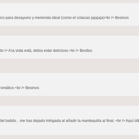
 rico para desayuno y merienda ideal (como el colacao jajajaja)<br /> Besinos
 A la vista está, debia estar delicioso.<br /> Besitos
romático.<br /> Besinos
el batido... me has dejado intrigada al añadir la mantequilla al final..<br /> Aquí 