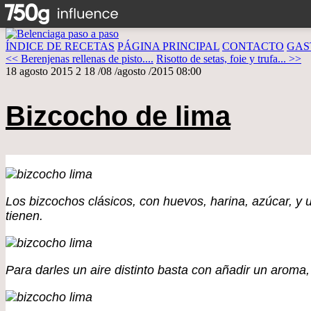
ÍNDICE DE RECETAS
PÁGINA PRINCIPAL
CONTACTO
GAS
<< Berenjenas rellenas de pisto....
Risotto de setas, foie y trufa... >>
18 agosto 2015
2
18
/
08
/
agosto
/
2015
08:00
Bizcocho de lima
Los bizcochos clásicos, con huevos, harina, azúcar, y un
tienen.
Para darles un aire distinto basta con añadir un aroma