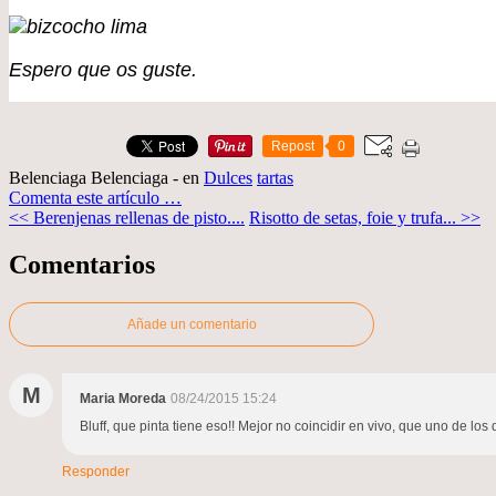
Espero que os guste.
Repost
0
Belenciaga Belenciaga
-
en
Dulces
tartas
Comenta este artículo
…
<< Berenjenas rellenas de pisto....
Risotto de setas, foie y trufa... >>
Comentarios
Añade un comentario
M
Maria Moreda
08/24/2015 15:24
Bluff, que pinta tiene eso!! Mejor no coincidir en vivo, que uno de los d
Responder