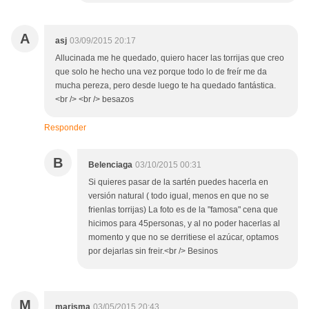
A
asj
03/09/2015 20:17
Allucinada me he quedado, quiero hacer las torrijas que creo
que solo he hecho una vez porque todo lo de freír me da
mucha pereza, pero desde luego te ha quedado fantástica.
<br /> <br /> besazos
Responder
B
Belenciaga
03/10/2015 00:31
Si quieres pasar de la sartén puedes hacerla en
versión natural ( todo igual, menos en que no se
frienlas torrijas) La foto es de la "famosa" cena que
hicimos para 45personas, y al no poder hacerlas al
momento y que no se derritiese el azúcar, optamos
por dejarlas sin freir.<br /> Besinos
M
marisma
03/05/2015 20:43