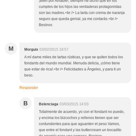
¡Bien por Amable!, siempre he dicho que en los
cumples de los hijos las verdaderas protagonistas
son las madres.<br /> La tarta con crema de naranja
seguro que queda genial, ya me contarás.<br />
Besinos
M
Morguix
03/02/2015 18:57
A mí dame miles de tartas rústicas, y que se quiten todos los
fondants del mundo mundial. Menuda delicia, ¡cómo tiene
que estar de rica!.<br /> Felicidades a Ángeles, y para ti un
beso.
Responder
B
Belenciaga
03/03/2015 14:03
Totalmente de acuerdo, yo con el fondant no puedo,
y encima los bizcochos y rellenos tienen que ser
contundentes para que aguanten el peso.Vamos,
que entre el fondant y las buttercream un bocadito