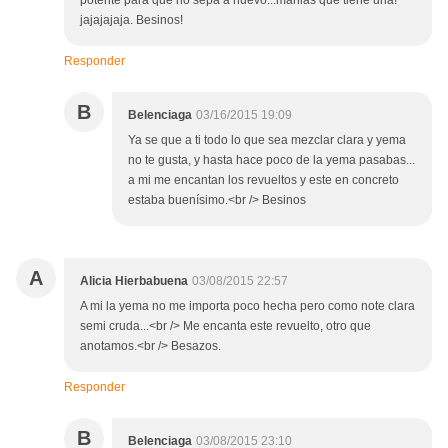
potente para que no sepa a huevo...manias que tiene una!
jajajajaja. Besinos!
Responder
B
Belenciaga
03/16/2015 19:09
Ya se que a ti todo lo que sea mezclar clara y yema
no te gusta, y hasta hace poco de la yema pasabas...
a mi me encantan los revueltos y este en concreto
estaba buenísimo.<br /> Besinos
A
Alicia Hierbabuena
03/08/2015 22:57
A mi la yema no me importa poco hecha pero como note clara
semi cruda...<br /> Me encanta este revuelto, otro que
anotamos.<br /> Besazos.
Responder
B
Belenciaga
03/08/2015 23:10