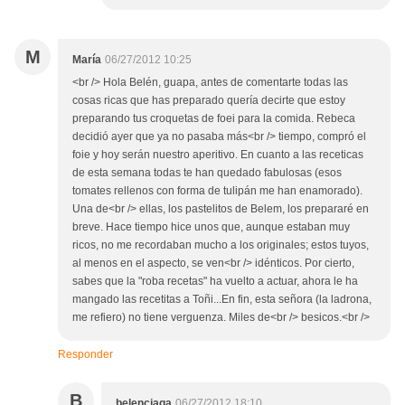
M
María
06/27/2012 10:25
<br /> Hola Belén, guapa, antes de comentarte todas las
cosas ricas que has preparado quería decirte que estoy
preparando tus croquetas de foei para la comida. Rebeca
decidió ayer que ya no pasaba más<br /> tiempo, compró el
foie y hoy serán nuestro aperitivo. En cuanto a las receticas
de esta semana todas te han quedado fabulosas (esos
tomates rellenos con forma de tulipán me han enamorado).
Una de<br /> ellas, los pastelitos de Belem, los prepararé en
breve. Hace tiempo hice unos que, aunque estaban muy
ricos, no me recordaban mucho a los originales; estos tuyos,
al menos en el aspecto, se ven<br /> idénticos. Por cierto,
sabes que la "roba recetas" ha vuelto a actuar, ahora le ha
mangado las recetitas a Toñi...En fin, esta señora (la ladrona,
me refiero) no tiene verguenza. Miles de<br /> besicos.<br />
Responder
B
belenciaga
06/27/2012 18:10