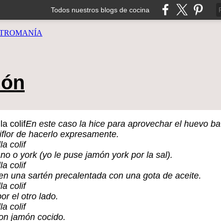
Todos nuestros blogs de cocina
TROMANÍA
món
En este caso la hice para aprovechar el huevo batid
iflor de hacerlo expresamente.
ano o york (yo le puse jamón york por la sal).
a en una sartén precalentada con una gota de aceite.
or el otro lado.
con jamón cocido.