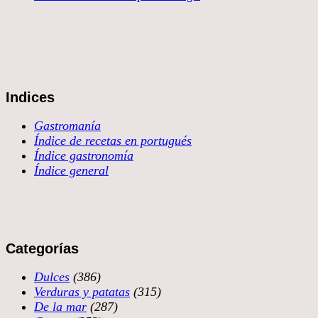
Indices
Gastromanía
Índice de recetas en portugués
Índice gastronomía
Índice general
Categorías
Dulces
(386)
Verduras y patatas
(315)
De la mar
(287)