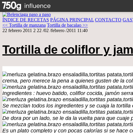
ÍNDICE DE RECETAS
PÁGINA PRINCIPAL
CONTACTO
GAS
<< Tortilla de manzana
Tortilla de bacalao >>
22 febrero 2011
2
22
/
02
/
febrero
/
2011
11:40
Tortilla de coliflor y ja
crema, pero merece la pena a quienes gusten de la col
Ingredientes : huevo batido, coliflor cocida, jamón serr
Se mezclan todos los ingredientes y se cuaja la tortill
De dora por un lado, se le da la vuelta para que cuaje p
Es un plato completo y con pocas calorías si se hace 