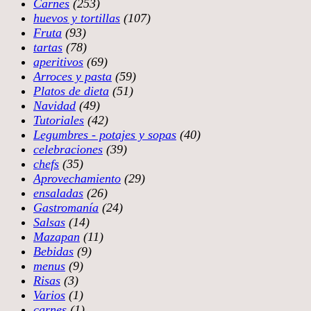
Carnes
(253)
huevos y tortillas
(107)
Fruta
(93)
tartas
(78)
aperitivos
(69)
Arroces y pasta
(59)
Platos de dieta
(51)
Navidad
(49)
Tutoriales
(42)
Legumbres - potajes y sopas
(40)
celebraciones
(39)
chefs
(35)
Aprovechamiento
(29)
ensaladas
(26)
Gastromanía
(24)
Salsas
(14)
Mazapan
(11)
Bebidas
(9)
menus
(9)
Risas
(3)
Varios
(1)
carnes
(1)