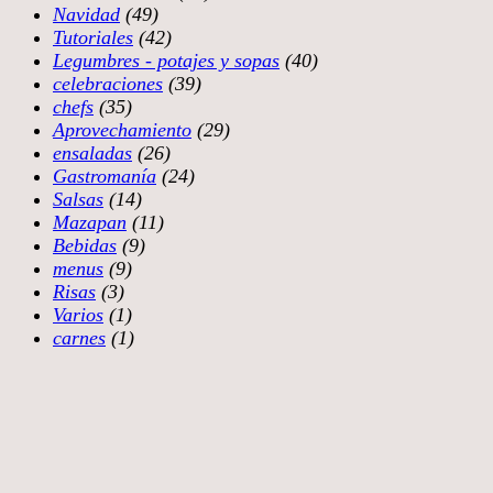
Navidad
(49)
Tutoriales
(42)
Legumbres - potajes y sopas
(40)
celebraciones
(39)
chefs
(35)
Aprovechamiento
(29)
ensaladas
(26)
Gastromanía
(24)
Salsas
(14)
Mazapan
(11)
Bebidas
(9)
menus
(9)
Risas
(3)
Varios
(1)
carnes
(1)