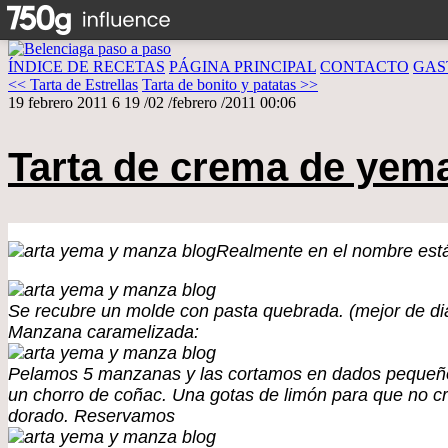
ÍNDICE DE RECETAS
PÁGINA PRINCIPAL
CONTACTO
GAS
<< Tarta de Estrellas
Tarta de bonito y patatas >>
19 febrero 2011
6
19
/
02
/
febrero
/
2011
00:06
Tarta de crema de yem
Realmente en el nombre está
Se recubre un molde con pasta quebrada. (mejor de diá
Manzana caramelizada:
Pelamos 5 manzanas y las cortamos en dados pequeños
un chorro de coñac. Una gotas de limón para que no c
dorado. Reservamos