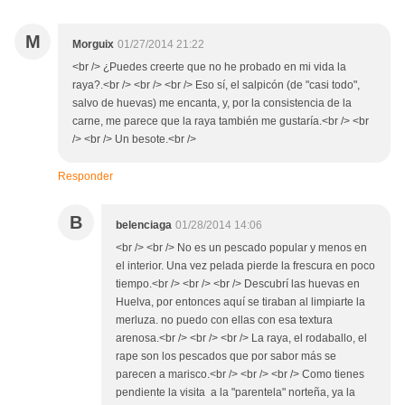
M
Morguix
01/27/2014 21:22
<br /> ¿Puedes creerte que no he probado en mi vida la
raya?.<br /> <br /> <br /> Eso sí, el salpicón (de "casi todo",
salvo de huevas) me encanta, y, por la consistencia de la
carne, me parece que la raya también me gustaría.<br /> <br
/> <br /> Un besote.<br />
Responder
B
belenciaga
01/28/2014 14:06
<br /> <br /> No es un pescado popular y menos en
el interior. Una vez pelada pierde la frescura en poco
tiempo.<br /> <br /> <br /> Descubrí las huevas en
Huelva, por entonces aquí se tiraban al limpiarte la
merluza. no puedo con ellas con esa textura
arenosa.<br /> <br /> <br /> La raya, el rodaballo, el
rape son los pescados que por sabor más se
parecen a marisco.<br /> <br /> <br /> Como tienes
pendiente la visita a la "parentela" norteña, ya la