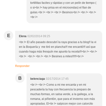
tortillitas faciles y rápidas y con un pelín de tiempo (
o si<br /> hay prisa en el microondas) el flan de
gulas.<br /> <br /> <br /> Besinos<br /> <br /> <br />
<br />
E
Elena
02/02/2014 09:25
<br /> El año pasado descubrí la raya gracias a tu blog!! la vi
en la Boquería y me tiré en plancha!!! me encantó!!! así que
cuando haga más fresquín me apunto tu receta!!!<br /> <br />
<br /> <br /> <br /> <br /> Besines a miles!!!!!!<br />
Responder
B
belenciaga
02/17/2014 17:45
<br /> <br /> Como a mi me encanta y en mi
pescadería la hay con frecuencia la preparo de
muchas formas, en salsa verde, a la gallega, a la
romana, al piñentón, que para el invierno son más
apropiadas. El<br /> salpicon mejor con calorcito