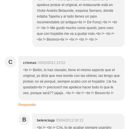
apetece probar el original, el restaurante está en
Victor Andrés Belaunde, esquina Serrano, donde
estaba Tapelia y al lado tienes un japo
recomendable (el antiguo<br /> De Funy).<br /> <br
/> <br /> Me gustó mucho como quedó, pero creo
que con hojaldre me va a gustar más.<br /> <br />
<br /> Besinos<br /> <br /> <br /> <br />
C
crismas
05/03/2012 23:52
<br /> Belén, lo has clavado, tiene el mismo aspecto que el
original, yo diría que mas bonito con las obleas, las tengo que
probar, no sé porqué, siempre acabo con el hojaldre :) te ha
quedado<br /> precioso!! me apetece hacer todo lo que te
veo, porque será?? jajaja...<br /> <br /> <br /> Besos<br />
Responder
B
belenciaga
05/04/2012 00:15
<br /> <br /> Cris, lo de acabar siempre usandro