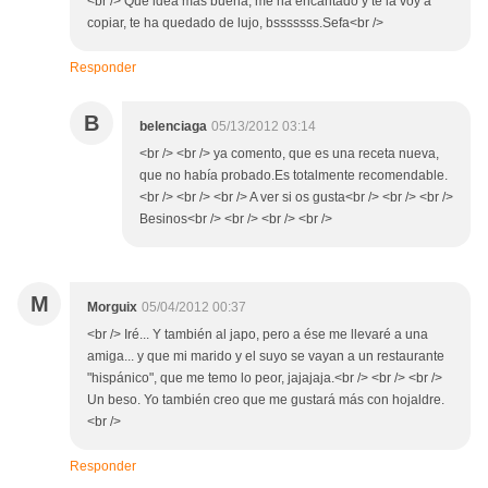
<br /> Que idea mas buena, me ha encantado y te la voy a
copiar, te ha quedado de lujo, bsssssss.Sefa<br />
Responder
B
belenciaga
05/13/2012 03:14
<br /> <br /> ya comento, que es una receta nueva,
que no había probado.Es totalmente recomendable.
<br /> <br /> <br /> A ver si os gusta<br /> <br /> <br />
Besinos<br /> <br /> <br /> <br />
M
Morguix
05/04/2012 00:37
<br /> Iré... Y también al japo, pero a ése me llevaré a una
amiga... y que mi marido y el suyo se vayan a un restaurante
"hispánico", que me temo lo peor, jajajaja.<br /> <br /> <br />
Un beso. Yo también creo que me gustará más con hojaldre.
<br />
Responder