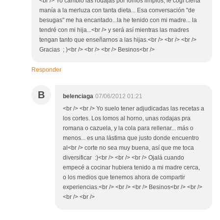
<br /> Yo cambio las rodajas por lomos limpios, le cogí cierta
manía a la merluza con tanta dieta... Esa conversación "de
besugas" me ha encantado...la he tenido con mi madre... la
tendré con mi hija...<br /> y será así mientras las madres
tengan tanto que enseñarnos a las hijas.<br /> <br /> <br />
Gracias ; )<br /> <br /> <br /> Besinos<br />
Responder
B
belenciaga
07/06/2012 01:21
<br /> <br /> Yo suelo tener adjudicadas las recetas a
los cortes. Los lomos al horno, unas rodajas pra
romana o cazuela, y la cola para rellenar... más o
menos... es una lástima que justo donde encuentro
al<br /> corte no sea muy buena, así que me toca
diversificar :)<br /> <br /> <br /> Ojalá cuando
empecé a cocinar hubiera tenido a mi madre cerca,
o los medios que tenemos ahora de compartir
experiencias.<br /> <br /> <br /> Besinos<br /> <br />
<br /> <br />