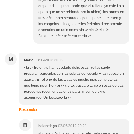
hayas tenido las obleas congeladas. haces las
empanadillas procurando que el relleno ya esté tibio
( para que no se reblandezca la oblea), las pones en
un<br /> tupper separadas por el papel que traen y
las congelas.. . luego puedes freierlas directamente
o sacarlas un ratín antes.<br /> <br /> <br />
Besinos<br /> <br /> <br /> <br />
M
María
03/05/2012 20:12
<br /> Belén, te han quedado deliciosas. Yo las suelo
preparar parecidas con las sobras del cocida y las rebozo en
azúcar. El relleno de las tuyas es mucho más completo así
que temo nota. Por<br /> cierto, buscaré también esas obleas
porque tus recomendaciones para mi son de éxito
asegurado. Un besazo.<br />
Responder
B
belenciaga
03/05/2012 20:21
<br /> <br /> Fijate que lo de rebozarlas en azúcar