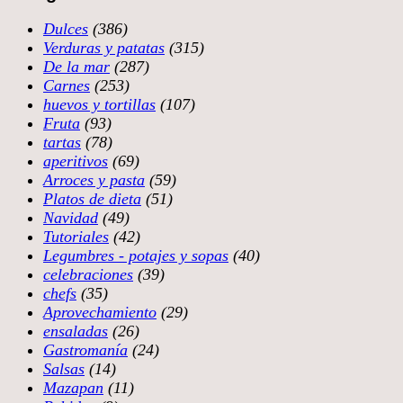
Dulces
(386)
Verduras y patatas
(315)
De la mar
(287)
Carnes
(253)
huevos y tortillas
(107)
Fruta
(93)
tartas
(78)
aperitivos
(69)
Arroces y pasta
(59)
Platos de dieta
(51)
Navidad
(49)
Tutoriales
(42)
Legumbres - potajes y sopas
(40)
celebraciones
(39)
chefs
(35)
Aprovechamiento
(29)
ensaladas
(26)
Gastromanía
(24)
Salsas
(14)
Mazapan
(11)