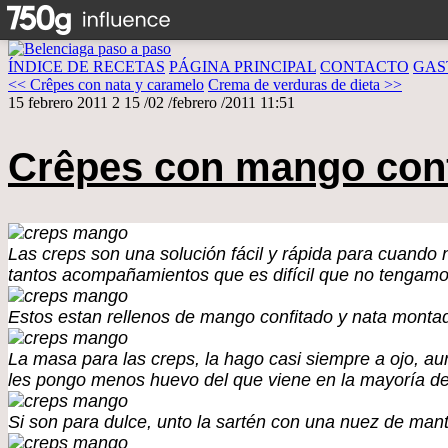
ÍNDICE DE RECETAS
PÁGINA PRINCIPAL
CONTACTO
GAS
<< Crêpes con nata y caramelo
Crema de verduras de dieta >>
15 febrero 2011
2
15
/
02
/
febrero
/
2011
11:51
Crêpes con mango con
Las creps son una solución fácil y rápida para cuando
tantos acompañamientos que es difícil que no tengamos
Estos estan rellenos de mango confitado y nata monta
La masa para las creps, la hago casi siempre a ojo, a
les pongo menos huevo del que viene en la mayoría de 
Si son para dulce, unto la sartén con una nuez de mant