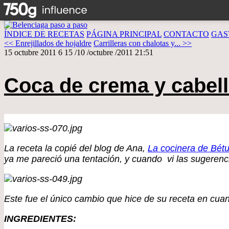
ÍNDICE DE RECETAS
PÁGINA PRINCIPAL
CONTACTO
GAS
<< Enrejillados de hojaldre
Carrilleras con chalotas y... >>
15 octubre 2011
6
15
/
10
/
octubre
/
2011
21:51
Coca de crema y cabell
La receta la copié del blog de Ana,
La cocinera de Bétu
ya me pareció una tentación, y cuando vi las sugerenc
Este fue el único cambio que hice de su receta en cuan
INGREDIENTES: