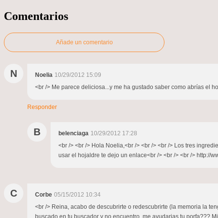
Comentarios
Añade un comentario
N
Noelia
10/29/2012 15:09
<br /> Me parece deliciosa...y me ha gustado saber como abrías el ho
Responder
B
belenciaga
10/29/2012 17:28
<br /> <br /> Hola Noelia,<br /> <br /> <br /> Los tres ingre
usar el hojaldre te dejo un enlace<br /> <br /> <br /> http://
C
Corbe
05/15/2012 10:34
<br /> Reina, acabo de descubrirte o redescubrirte (la memoria la te
buscado en tu buscador y no encuentro, me ayudarias tu porfa??? Mi