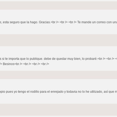
e, esta seguro que la hago. Gracias.<br /> <br /> <br /> Te mande un correo con una r
rás si te importa que lo publique. debe de quedar muy bien, lo probaré.<br /> <br 
/> Besinos<br /> <br /> <br /> <br />
io pues yo tengo el rodillo para el enrejado y todavia no lo he utilizado, así que m