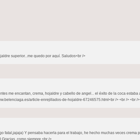
jaldre superior...me quedo por aquí. Saludos<br />
dientes me encantan, crema, hojaldre y cabello de angel... el éxito de la coca estab
www.belenciaga.es/article-enrejillados-de-hojaldre-67246575.html<br /> <br /> <br /> 
ngo fatal,jajaja) Y pensaba hacerla para el trabajo, he hecho muchas veces crema p
l Gracias, como siempre.<br />