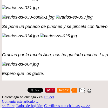
Se pone un puñado de piñones y se pincela con huevo
Gracias por la receta Ana, nos ha gustado mucho. La pr
Espero que os guste.
Repost
0
Belenciaga belenciaga
-
en
Dulces
Comenta este artículo
…
<< Enrejillados de hojaldre
Carrilleras con chalotas y... >>