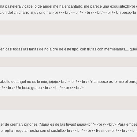
 pastelera y cabello de angel me ha encantado, me parece una exquisitez!!!<br /> <
del chicharro, muy original.<br /> <br /> <br /> <br /> <br /> <br /> Un beso,<br />
n casi todas las tartas de hojaldre de este tipo, con frutas,con mermeladas.... qued
abello de ángel no es lo mío, jejeje.<br /> <br /> <br /> Y tampoco es lo mío el enr
/> <br /> Un beso,guapa.<br /> <br /> <br /> <br />
ser de crema y piñones (María es de las tuyas) jajaja<br /> <br /> <br /> Para emp
rejilla irregular hecha con el cuchillo.<br /> <br /> <br /> Besinos<br /> <br /> <br 