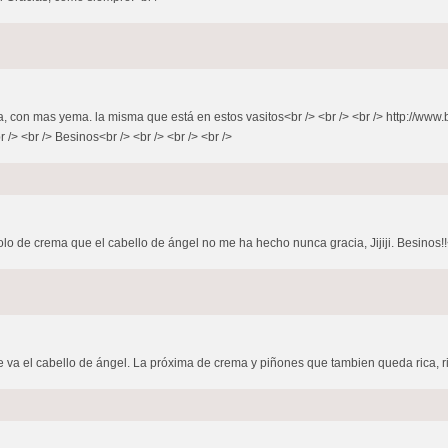
a, con mas yema. la misma que está en estos vasitos<br /> <br /> <br /> http://ww
/> <br /> Besinos<br /> <br /> <br /> <br />
lo de crema que el cabello de ángel no me ha hecho nunca gracia, Jijiji. Besinos!!<
 va el cabello de ángel. La próxima de crema y piñones que tambien queda rica, rica