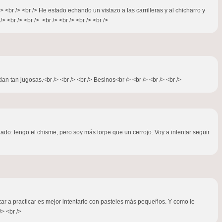
br /> <br /> He estado echando un vistazo a las carrilleras y al chicharro y
 <br /> <br /> <br /> <br /> <br /> <br />
an tan jugosas.<br /> <br /> <br /> Besinos<br /> <br /> <br /> <br />
ejado: tengo el chisme, pero soy más torpe que un cerrojo. Voy a intentar seguir
ezar a practicar es mejor intentarlo con pasteles más pequeños. Y como le
/> <br />