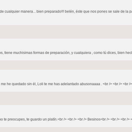
e cualquier manera... bien preparado!!! belén, éste que nos pones se sale de la pant
os, tiene muchisimas formas de preparación, y cualquiera , como tú dices, bien hecha
me he quedado sin él, Loli te me has adelantado abusonaaaa . <br /> <br /> <br /> 
 te preocupes, te guardo un platín.<br /> <br /> <br /> Besinos<br /> <br /> <br /> <