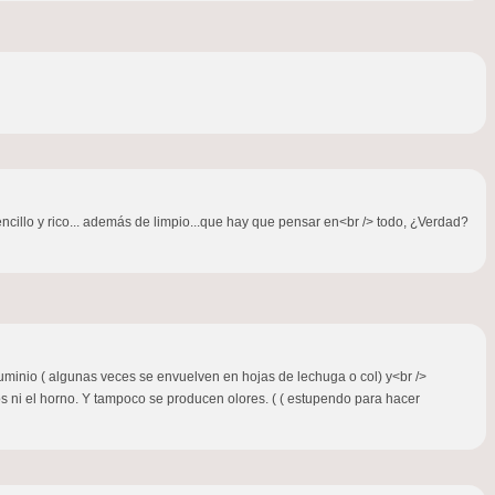
ncillo y rico... además de limpio...que hay que pensar en<br /> todo, ¿Verdad?
aluminio ( algunas veces se envuelven en hojas de lechuga o col) y<br />
os ni el horno. Y tampoco se producen olores. ( ( estupendo para hacer