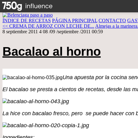
ÍNDICE DE RECETAS
PÁGINA PRINCIPAL
CONTACTO
GAS
<< CREMA DE ARROZ CON LECHE DE...
Almejas a la marinera
8 septiembre 2011
4
08
/
09
/
septiembre
/
2011
00:59
Bacalao al horno
Una apuesta por la cocina sencil
El bacalao se presta a cientos de recetas, desde las 
La hice con bacalao fresco, pero se puede hacer con b
Ingredientes: