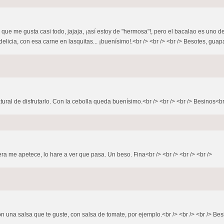
 que me gusta casi todo, jajaja, ¡así estoy de "hermosa"!, pero el bacalao es uno d
a delicia, con esa carne en lasquitas... ¡buenísimo!.<br /> <br /> <br /> Besotes, guapa
atural de disfrutarlo. Con la cebolla queda buenísimo.<br /> <br /> <br /> Besinos<br 
a me apetece, lo hare a ver que pasa. Un beso. Fina<br /> <br /> <br /> <br />
n una salsa que te guste, con salsa de tomate, por ejemplo.<br /> <br /> <br /> Besi