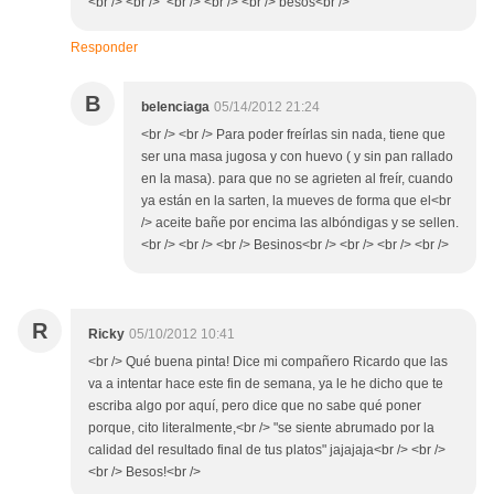
<br /> <br /> <br /> <br /> <br /> besos<br />
Responder
B
belenciaga
05/14/2012 21:24
<br /> <br /> Para poder freírlas sin nada, tiene que
ser una masa jugosa y con huevo ( y sin pan rallado
en la masa). para que no se agrieten al freír, cuando
ya están en la sarten, la mueves de forma que el<br
/> aceite bañe por encima las albóndigas y se sellen.
<br /> <br /> <br /> Besinos<br /> <br /> <br /> <br />
R
Ricky
05/10/2012 10:41
<br /> Qué buena pinta! Dice mi compañero Ricardo que las
va a intentar hace este fin de semana, ya le he dicho que te
escriba algo por aquí, pero dice que no sabe qué poner
porque, cito literalmente,<br /> "se siente abrumado por la
calidad del resultado final de tus platos" jajajaja<br /> <br />
<br /> Besos!<br />