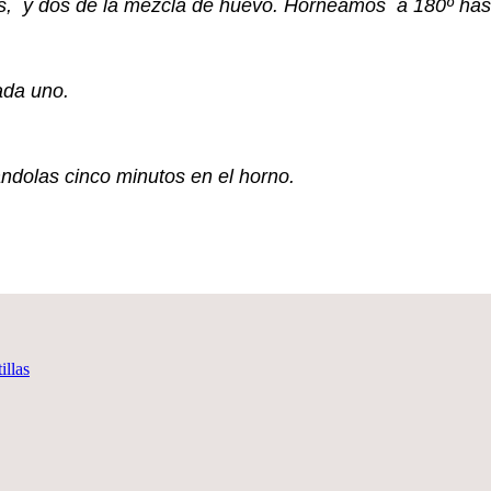
ts, y dos de la mezcla de huevo. Horneamos a 180º has
cada uno.
ndolas cinco minutos en el horno.
illas