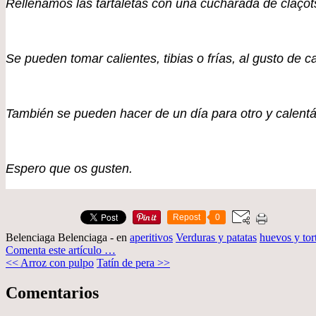
Rellenamos las tartaletas con una cucharada de claço
Se pueden tomar calientes, tibias o frías, al gusto de 
También se pueden hacer de un día para otro y calentá
Espero que os gusten.
Repost
0
Belenciaga Belenciaga
-
en
aperitivos
Verduras y patatas
huevos y tort
Comenta este artículo
…
<< Arroz con pulpo
Tatín de pera >>
Comentarios