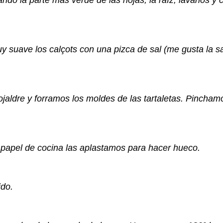
o la parte más verde de las hojas, la raíz, lavarlos y c
 suave los calçots con una pizca de sal (me gusta la s
ojaldre y forramos los moldes de las tartaletas. Pincha
papel de cocina las aplastamos para hacer hueco.
ido.