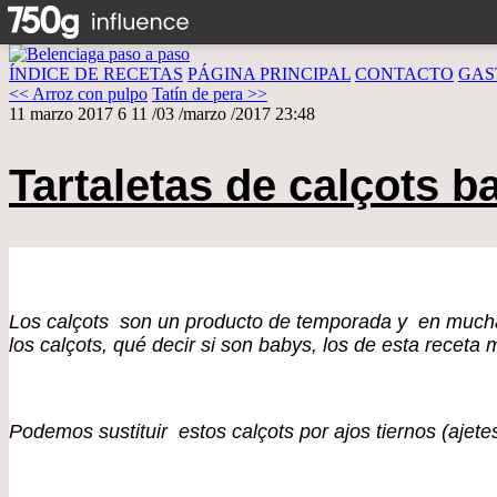
ÍNDICE DE RECETAS
PÁGINA PRINCIPAL
CONTACTO
GAS
<< Arroz con pulpo
Tatín de pera >>
11 marzo 2017
6
11
/
03
/
marzo
/
2017
23:48
Tartaletas de calçots b
Los calçots son un producto de temporada y en muchas
los calçots, qué decir si son babys, los de esta receta 
Podemos sustituir estos calçots por ajos tiernos (ajet