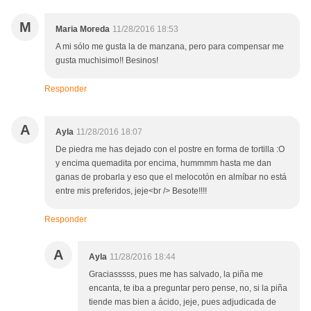
M
Maria Moreda
11/28/2016 18:53
A mi sólo me gusta la de manzana, pero para compensar me
gusta muchisimo!! Besinos!
Responder
A
Ayla
11/28/2016 18:07
De piedra me has dejado con el postre en forma de tortilla :O
y encima quemadita por encima, hummmm hasta me dan
ganas de probarla y eso que el melocotón en almíbar no está
entre mis preferidos, jeje<br /> Besote!!!!
Responder
A
Ayla
11/28/2016 18:44
Graciasssss, pues me has salvado, la piña me
encanta, te iba a preguntar pero pense, no, si la piña
tiende mas bien a ácido, jeje, pues adjudicada de