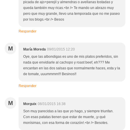
picada de ajo+perejil y almendras o avellanas tostadas y
queda también muy ricas.<br /> Te mando un abrazo muy
pero que muy grande, llevo una temporada que no me paseo
por los blogs.<br /> Besos
Responder
M
María Moreda
09/01/2015 12:20
Oye, que las albondigas es uno de mis platos preferidos, sin
nada que envidiarle al cachopo y roast beef, eh??? Me
encantan en las dos salsas que normalmente haces, esta y la
de tomate, uuummmm!!! Besinos!!
Responder
M
Morguix
08/31/2015 16:38
Son muy parecidas a las que yo hago, y siempre triunfan.
Con esas patatas tienen que estar de muerte, ¡y qué
monísimas, con esa forma de corazón!.<br /> Besotes.