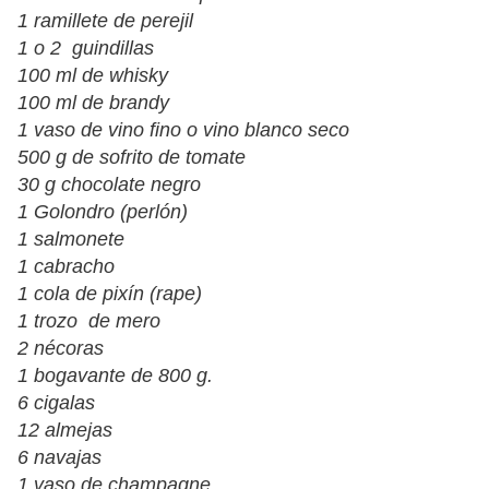
1 ramillete de perejil
1 o 2 guindillas
100 ml de whisky
100 ml de brandy
1 vaso de vino fino o vino blanco seco
500 g de sofrito de tomate
30 g chocolate negro
1 Golondro (perlón)
1 salmonete
1 cabracho
1 cola de pixín (rape)
1 trozo de mero
2 nécoras
1 bogavante de 800 g.
6 cigalas
12 almejas
6 navajas
1 vaso de champagne