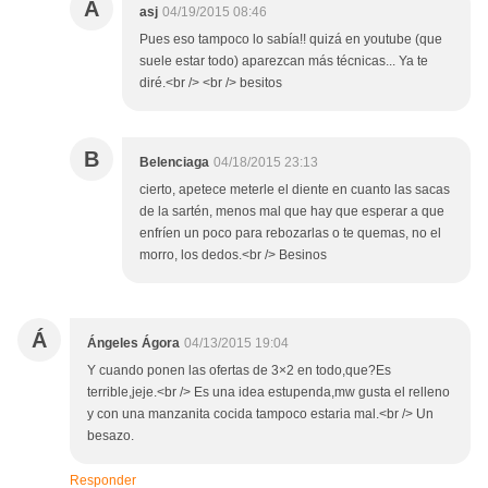
A
asj
04/19/2015 08:46
Pues eso tampoco lo sabía!! quizá en youtube (que
suele estar todo) aparezcan más técnicas... Ya te
diré.<br /> <br /> besitos
B
Belenciaga
04/18/2015 23:13
cierto, apetece meterle el diente en cuanto las sacas
de la sartén, menos mal que hay que esperar a que
enfríen un poco para rebozarlas o te quemas, no el
morro, los dedos.<br /> Besinos
Á
Ángeles Ágora
04/13/2015 19:04
Y cuando ponen las ofertas de 3×2 en todo,que?Es
terrible,jeje.<br /> Es una idea estupenda,mw gusta el relleno
y con una manzanita cocida tampoco estaria mal.<br /> Un
besazo.
Responder