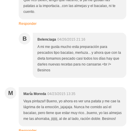
Que rico Belén, tengo que hacerlo, si ya me gustan las
patatas a la importacia...con las almejas y el bacalao, ni te
cuento.
Responder
B
Belenciaga
04/26/2015 21:16
A mi me gusta mucho esta preparación para
pescados tipo bacalao, merluza... y ahora que con la
dieta tomamos pescado casi todos los días hay que
darles nuevas recetas para no cansarse.<br />
Besinos
M
María Moreda
04/23/2015 13:35
Vaya pintaza!! Bueno, yo ahora es ver una patata y me cae la
lágrima de la emoción, jajajaja. Nunca he comido así el
bacalao, pero tiene que estar muy rico...bueno, yo las almejas
me las ahorraba, jijijij, al de al lado, ración doble. Besinos!
Responder