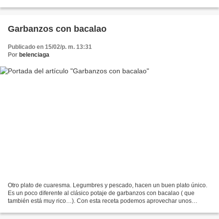
quiere quitar las...
Garbanzos con bacalao
Publicado en 15/02/p. m. 13:31
Por
belenciaga
Otro plato de cuaresma. Legumbres y pescado, hacen un buen plato único.
Es un poco diferente al clásico potaje de garbanzos con bacalao ( que
también está muy rico…). Con esta receta podemos aprovechar unos
garbanzos del cocido, o en caso de prisa hacerlo...