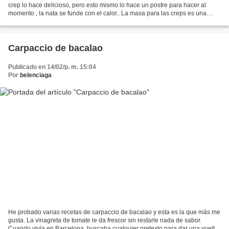
crep lo hace delicioso, pero esto mismo lo hace un postre para hacer al
momento , la nata se funde con el calor.. La masa para las creps es una
receta tan personal, que creo que...
Carpaccio de bacalao
Publicado en 14/02/p. m. 15:04
Por
belenciaga
He probado varias recetas de carpaccio de bacalao y esta es la que más me
gusta. La vinagreta de tomate le da frescor sin restarle nada de sabor.
Cuando vivía en Barcelona, buscaba cualquier pretexto para dar una vuelta