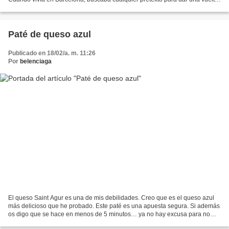
por el mercado Galvany, un mercado...
Paté de queso azul
Publicado en 18/02/a. m. 11:26
Por
belenciaga
El queso Saint Agur es una de mis debilidades. Creo que es el queso azul
más delicioso que he probado. Este paté es una apuesta segura. Si además
os digo que se hace en menos de 5 minutos… ya no hay excusa para no
probarlo. Ingredientes : 1 parte de queso...