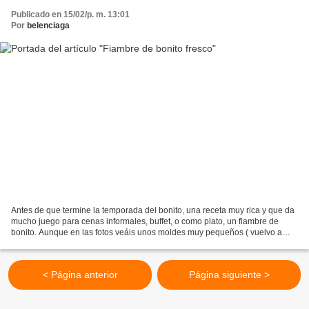
Publicado en 15/02/p. m. 13:01
Por
belenciaga
Antes de que termine la temporada del bonito, una receta muy rica y que da
mucho juego para cenas informales, buffet, o como plato, un fiambre de
bonito. Aunque en las fotos veáis unos moldes muy pequeños ( vuelvo a
jugar a las casitas…) que hago para...
< Página anterior
Página siguiente >