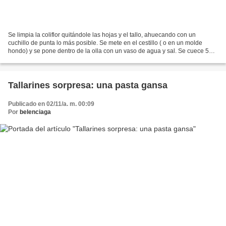
Se limpia la coliflor quitándole las hojas y el tallo, ahuecando con un
cuchillo de punta lo más posible. Se mete en el cestillo ( o en un molde
hondo) y se pone dentro de la olla con un vaso de agua y sal. Se cuece 5
minutos (olla rápida). Se saca y...
Tallarines sorpresa: una pasta gansa
Publicado en 02/11/a. m. 00:09
Por
belenciaga