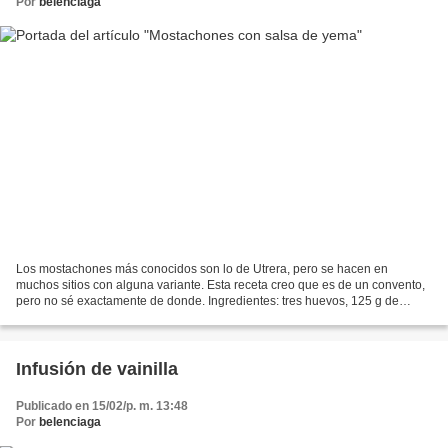
Por
belenciaga
Los mostachones más conocidos son lo de Utrera, pero se hacen en
muchos sitios con alguna variante. Esta receta creo que es de un convento,
pero no sé exactamente de donde. Ingredientes: tres huevos, 125 g de
harina, 125 g de azúcar, canela molida, azucar...
Infusión de vainilla
Publicado en 15/02/p. m. 13:48
Por
belenciaga