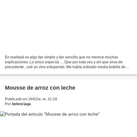
En realidad es algo tan simple y tan sencillo que no merece muchas
explicaciones. Lo único especial…. Que por esta vez y sin que sirva de
precedente , usé un vino estupendo. Me había sobrado media botella de
una comida y yo sola a diario no tomo vino...
Mousse de arroz con leche
Publicado en 16/02/a. m. 11:16
Por
belenciaga