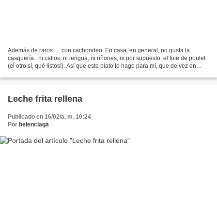
Además de raros … con cachondeo. En casa, en general, no gusta la
casquería.. ni callos, ni lengua, ni riñones, ni por supuesto, el foie de poulet
(el otro sí, qué listos!). Así que este plato lo hago para mí, que de vez en
cuando me apetece… y la frase...
Leche frita rellena
Publicado en 16/02/a. m. 10:24
Por
belenciaga