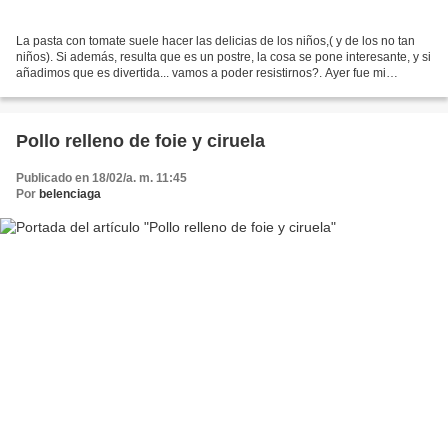
La pasta con tomate suele hacer las delicias de los niños,( y de los no tan
niños). Si además, resulta que es un postre, la cosa se pone interesante, y si
añadimos que es divertida... vamos a poder resistirnos?. Ayer fue mi
cumpleaños, pero eso ya lo...
Pollo relleno de foie y ciruela
Publicado en 18/02/a. m. 11:45
Por
belenciaga