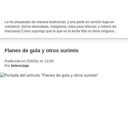
La he preparado de manera tradicional, y una parte en versión baja en
colesterol. (leche desnatada, margarina, clara para rebozar, y relleno de
manzana) Como supongo que lo que es la leche frita no tiene ninguna
dificultad y se ve bien en el paso a paso,...
Flanes de gula y otros surimis
Publicado en 15/02/p. m. 13:05
Por
belenciaga