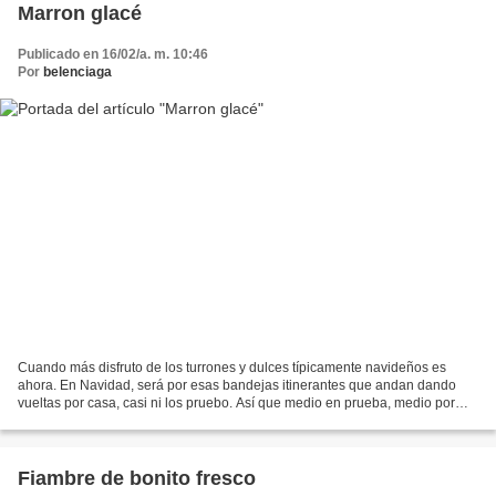
Marron glacé
Publicado en 16/02/a. m. 10:46
Por
belenciaga
Cuando más disfruto de los turrones y dulces típicamente navideños es
ahora. En Navidad, será por esas bandejas itinerantes que andan dando
vueltas por casa, casi ni los pruebo. Así que medio en prueba, medio por
gusto , esta semana voy a hacer algún...
Fiambre de bonito fresco