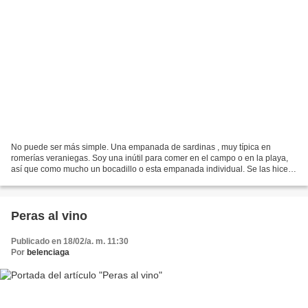
No puede ser más simple. Una empanada de sardinas , muy típica en
romerías veraniegas. Soy una inútil para comer en el campo o en la playa,
así que como mucho un bocadillo o esta empanada individual. Se las hice
para mis sobrinos para la playa. Plancha...
Peras al vino
Publicado en 18/02/a. m. 11:30
Por
belenciaga