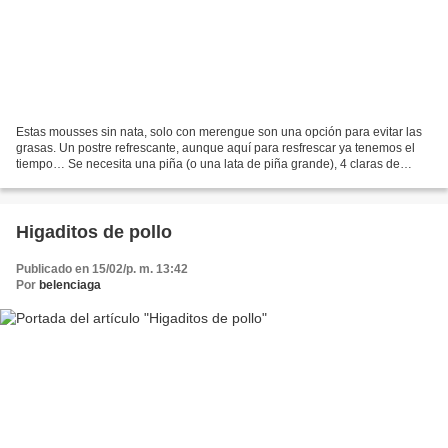
Estas mousses sin nata, solo con merengue son una opción para evitar las
grasas. Un postre refrescante, aunque aquí para resfrescar ya tenemos el
tiempo… Se necesita una piña (o una lata de piña grande), 4 claras de
huevo, 4 cucharadas de azúcar, y un...
Higaditos de pollo
Publicado en 15/02/p. m. 13:42
Por
belenciaga