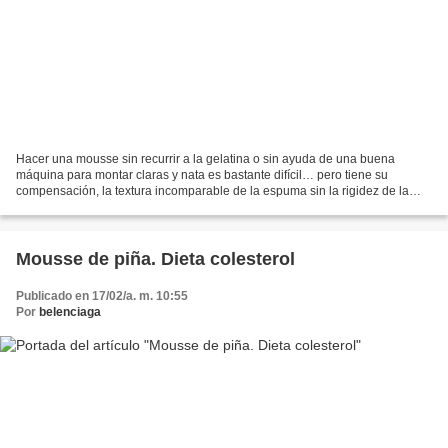
Hacer una mousse sin recurrir a la gelatina o sin ayuda de una buena
máquina para montar claras y nata es bastante difícil… pero tiene su
compensación, la textura incomparable de la espuma sin la rigidez de la
gelatina. Ingredientes:400cc arroz con leche,200cc...
Mousse de piña. Dieta colesterol
Publicado en 17/02/a. m. 10:55
Por
belenciaga