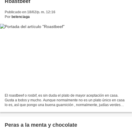
Roastbeef
Publicado en 18/02/p. m. 12:16
Por
belenciaga
El roastbeef o rosbif, es sin duda el plato de mayor aceptación en casa.
Gusta a todos y mucho. Aunque normalmente no es un plato único en casa
lo es, así que pongo una buena guarnición , normalmente, judías verdes
hervidas , puré de patata, y ciruelas....
Peras a la menta y chocolate