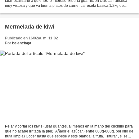
fácil localizarlo a quienes le interese. Es una guarnición clásica francesa
muy vistosa y que va bien a platos de carne. La receta básica:1/2kg de
patatas ( mejor viejas o harinosas),...
Mermelada de kiwi
Publicado en 16/02/a. m. 11:02
Por
belenciaga
Pelar y cortar los kiwis (usar guantes, al menos en la mano del cuchillo para
que no acabe irritada la piel). Añadir el azúcar, (entre 600g-800g. por kilo de
fruta limpia) Cocer hasta que espese y esté blanda la fruta. Triturar , si se