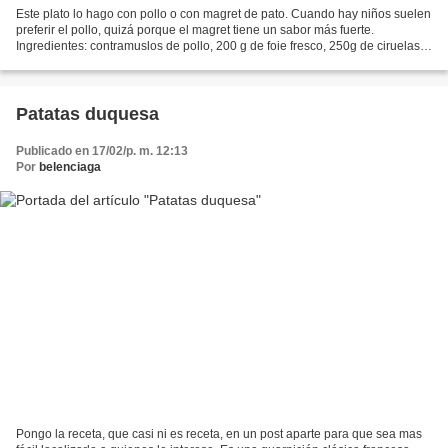
Este plato lo hago con pollo o con magret de pato. Cuando hay niños suelen
preferir el pollo, quizá porque el magret tiene un sabor más fuerte.
Ingredientes: contramuslos de pollo, 200 g de foie fresco, 250g de ciruelas
de california (sin hueso),una manzana...
Patatas duquesa
Publicado en 17/02/p. m. 12:13
Por
belenciaga
Pongo la receta, que casi ni es receta, en un post aparte para que sea mas