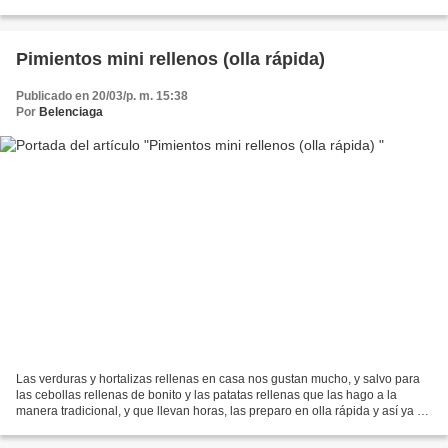
tenemos resultados distintos. Entre tanta...
Pimientos mini rellenos (olla rápida)
Publicado en 20/03/p. m. 15:38
Por
Belenciaga
Las verduras y hortalizas rellenas en casa nos gustan mucho, y salvo para
las cebollas rellenas de bonito y las patatas rellenas que las hago a la
manera tradicional, y que llevan horas, las preparo en olla rápida y así ya no
cabe el pretexto de que dan...