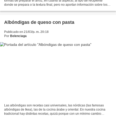
formas de preparar el arroz, en cuanto al aspecto, al tipo de recipiente
donde se prepara o la textura final, pero no aportan información sobre los
ingredientes. Risotto de foie y...
Albóndigas de queso con pasta
Publicado en 21/03/p. m. 20:18
Por
Belenciaga
Las albóndigas son recetas casi universales, las nórdicas (las famosas
albóndigas de Ikea), las de la cocina árabe y oriental. En nuestra cocina
tradicional hay distintas recetas, quizá porque con un mínimo cambio