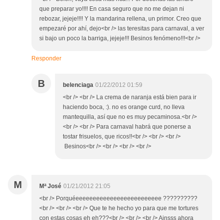
que preparar yo!!!! En casa seguro que no me dejan ni
rebozar, jejeje!!!! Y la mandarina rellena, un primor. Creo que
empezaré por ahí, dejo<br /> las teresitas para carnaval, a ver
si bajo un poco la barriga, jejeje!!! Besinos fenómeno!!!<br />
Responder
B
belenciaga
01/22/2012 01:59
<br /> <br /> La crema de naranja está bien para ir
haciendo boca, :). no es orange curd, no lleva
mantequilla, así que no es muy pecaminosa.<br />
<br /> <br /> Para carnaval habrá que ponerse a
tostar frisuelos, que ricos!!<br /> <br /> <br />
Besinos<br /> <br /> <br /> <br />
M
Mª José
01/21/2012 21:05
<br /> Porquéeeeeeeeeeeeeeeeeeeeeeeeee ??????????
<br /> <br /> <br /> Que te he hecho yo para que me tortures
con estas cosas eh eh???<br /> <br /> <br /> Ainsss ahora