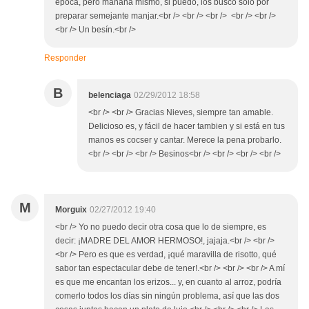
época, pero mañana mismo, si puedo, los busco sólo por
preparar semejante manjar.<br /> <br /> <br /> <br /> <br />
<br /> Un besín.<br />
Responder
B
belenciaga
02/29/2012 18:58
<br /> <br /> Gracias Nieves, siempre tan amable.
Delicioso es, y fácil de hacer tambien y si está en tus
manos es cocser y cantar. Merece la pena probarlo.
<br /> <br /> <br /> Besinos<br /> <br /> <br /> <br />
M
Morguix
02/27/2012 19:40
<br /> Yo no puedo decir otra cosa que lo de siempre, es
decir: ¡MADRE DEL AMOR HERMOSO!, jajaja.<br /> <br />
<br /> Pero es que es verdad, ¡qué maravilla de risotto, qué
sabor tan espectacular debe de tener!.<br /> <br /> <br /> A mí
es que me encantan los erizos... y, en cuanto al arroz, podría
comerlo todos los días sin ningún problema, así que las dos