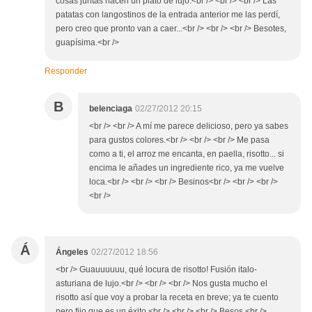
cosas juntas hacen un plato de lujo.<br /> <br /> <br /> Las
patatas con langostinos de la entrada anterior me las perdí,
pero creo que pronto van a caer...<br /> <br /> <br /> Besotes,
guapísima.<br />
Responder
B
belenciaga
02/27/2012 20:15
<br /> <br /> A mí me parece delicioso, pero ya sabes
para gustos colores.<br /> <br /> <br /> Me pasa
como a ti, el arroz me encanta, en paella, risotto... si
encima le añades un ingrediente rico, ya me vuelve
loca.<br /> <br /> <br /> Besinos<br /> <br /> <br />
<br />
Á
Ángeles
02/27/2012 18:56
<br /> Guauuuuuu, qué locura de risotto! Fusión italo-
asturiana de lujo.<br /> <br /> <br /> Nos gusta mucho el
risotto así que voy a probar la receta en breve; ya te cuento
pero fijo que es un éxito.<br /> <br /> <br /> Besos.<br />