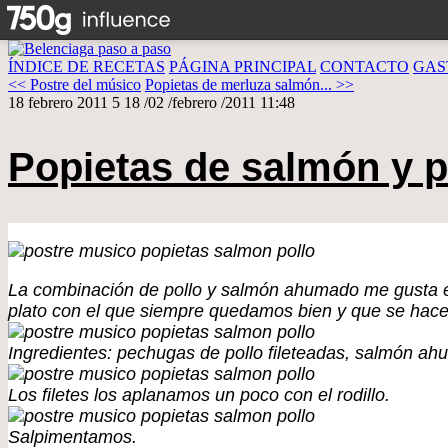
ÍNDICE DE RECETAS
PÁGINA PRINCIPAL
CONTACTO
GAS
<< Postre del músico
Popietas de merluza salmón... >>
18 febrero 2011
5
18
/
02
/
febrero
/
2011
11:48
Popietas de salmón y p
La combinación de pollo y salmón ahumado me gusta esp
plato con el que siempre quedamos bien y que se hace
Ingredientes: pechugas de pollo fileteadas, salmón ahu
Los filetes los aplanamos un poco con el rodillo.
Salpimentamos.