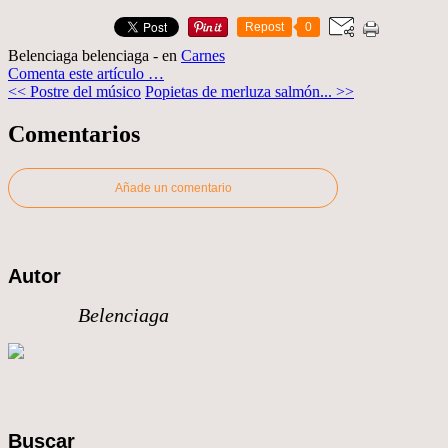
Repost
0
Belenciaga belenciaga
-
en
Carnes
Comenta este artículo
…
<< Postre del músico
Popietas de merluza salmón... >>
Comentarios
Añade un comentario
Autor
Belenciaga
Buscar