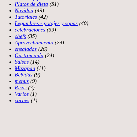
Platos de dieta
(51)
Navidad
(49)
Tutoriales
(42)
Legumbres - potajes y sopas
(40)
celebraciones
(39)
chefs
(35)
Aprovechamiento
(29)
ensaladas
(26)
Gastromanía
(24)
Salsas
(14)
Mazapan
(11)
Bebidas
(9)
menus
(9)
Risas
(3)
Varios
(1)
carnes
(1)