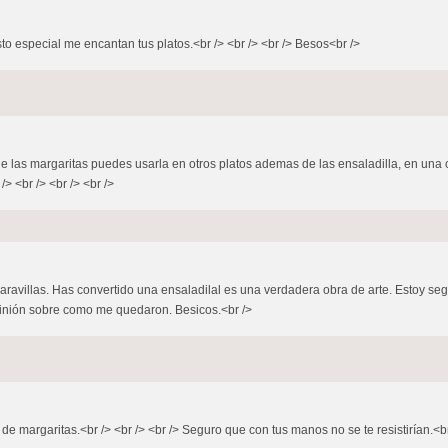
sto especial me encantan tus platos.<br /> <br /> <br /> Besos<br />
a de las margaritas puedes usarla en otros platos ademas de las ensaladilla, en una
> <br /> <br /> <br />
villas. Has convertido una ensaladilal es una verdadera obra de arte. Estoy segur
opinión sobre como me quedaron. Besicos.<br />
o de margaritas.<br /> <br /> <br /> Seguro que con tus manos no se te resistirían.<br