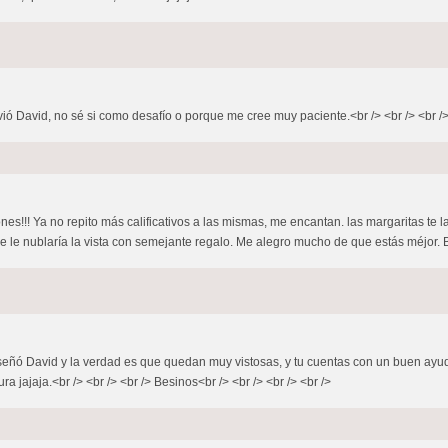
ió David, no sé si como desafío o porque me cree muy paciente.<br /> <br /> <br /> 
s!!! Ya no repito más calificativos a las mismas, me encantan. las margaritas te la
se le nublaría la vista con semejante regalo. Me alegro mucho de que estás méjor. 
enseñó David y la verdad es que quedan muy vistosas, y tu cuentas con un buen ay
jajaja.<br /> <br /> <br /> Besinos<br /> <br /> <br /> <br />