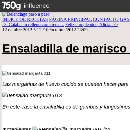
ÍNDICE DE RECETAS
PÁGINA PRINCIPAL
CONTACTO
GAS
<< Calabacín relleno con crema...
Feliz cumpleaños, Alicia. >>
12 octubre 2012
5
12
/
10
/
octubre
/
2012
23:09
Ensaladilla de marisco
Las margaritas de huevo cocido se pueden hacer para de
En este caso la ensaladilla es de gambas y langostinos
Ingredientes: