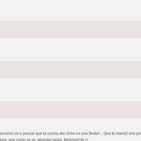
aciones va a pensar que la cocina del chino es una fiesta!!... Que te mandó una pres
clara, que como se ve, abunda! jajaja. Besinos!<br />