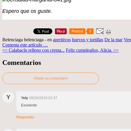
Espero que os guste.
Repost
0
Belenciaga belenciaga
-
en
aperitivos
huevos y tortillas
De la mar
Ver
Comenta este artículo
…
<< Calabacín relleno con crema...
Feliz cumpleaños, Alicia. >>
Comentarios
Añade un comentario
Y
Yely
09/26/2019 02:37
Excelente
Responder