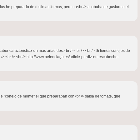
 y las he preparado de distintas formas, pero no<br /> acababa de gustarme el
or carazterístico sin más añadidos.<br /> <br /> <br /> Si tienes conejos de
/> <br /> <br /> http://www.belenciaga.es/article-perdiz-en-escabeche-
 de "conejo de monte" el que preparaban con<br /> salsa de tomate, que