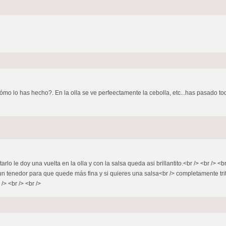
cómo lo has hecho?. En la olla se ve perfeectamente la cebolla, etc...has pasado todo
tarlo le doy una vuelta en la olla y con la salsa queda asi brillantito.<br /> <br /> 
 un tenedor para que quede más fina y si quieres una salsa<br /> completamente tritu
/> <br /> <br />