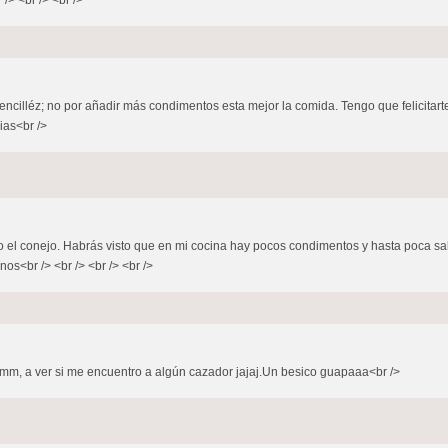
 /> <br /> <br />
encilléz; no por añadir más condimentos esta mejor la comida. Tengo que felicitarte
ias<br />
do el conejo. Habrás visto que en mi cocina hay pocos condimentos y hasta poca sa
os<br /> <br /> <br /> <br />
.uhmm, a ver si me encuentro a algún cazador jajaj.Un besico guapaaa<br />