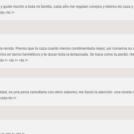
ayer y gusto mucho a toda mi familia, cada año me regalan conejos y liebres de caza
ito,<br />
la receta. Pienso que la caza cuanto menos condimentada mejor, asi conserva su sab
los en tarros herméticos y te duran toda la temporada. Se hace como la perdiz.<br 
r /> <br /> <br />
alidad, es una pena camuflarla con otros sabores; me llamó la atención una receta
ecida<br />