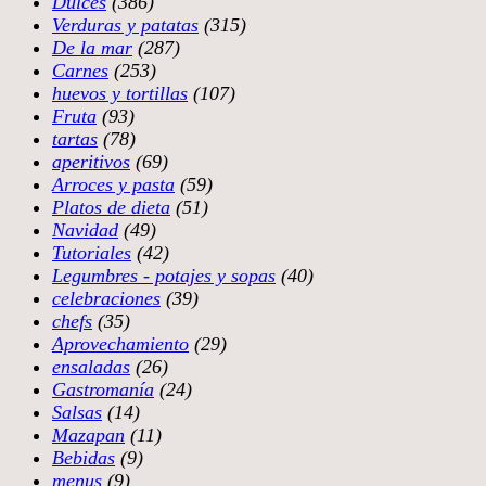
Dulces
(386)
Verduras y patatas
(315)
De la mar
(287)
Carnes
(253)
huevos y tortillas
(107)
Fruta
(93)
tartas
(78)
aperitivos
(69)
Arroces y pasta
(59)
Platos de dieta
(51)
Navidad
(49)
Tutoriales
(42)
Legumbres - potajes y sopas
(40)
celebraciones
(39)
chefs
(35)
Aprovechamiento
(29)
ensaladas
(26)
Gastromanía
(24)
Salsas
(14)
Mazapan
(11)
Bebidas
(9)
menus
(9)