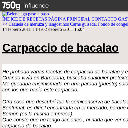
ÍNDICE DE RECETAS
PÁGINA PRINCIPAL
CONTACTO
GAS
<< Cazuela de merluza y langostinos
Carne guisada. Fondo de conge
14 febrero 2011
1
14
/
02
/
febrero
/
2011
15:04
Carpaccio de bacalao
He probado varias recetas de carpaccio de bacalao y es
Cuando vivía en Barcelona, buscaba cualquier pretext
Me quedaba ensimismada en una parada (puesto) solo 
con los que hacía este carpaccio.
Otra cosa que descubrí fue la semiconserva de bacalao
Benfumat, es difícil encontrarla en el mercado, porque
Semón (es la misma empresa).
Que conste que no tengo acciones , ni nada que ver c
carpaccio de bacalao: