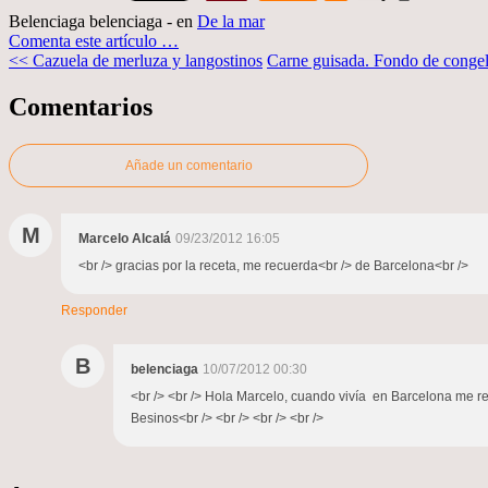
Belenciaga belenciaga
-
en
De la mar
Comenta este artículo
…
<< Cazuela de merluza y langostinos
Carne guisada. Fondo de conge
Comentarios
Añade un comentario
M
Marcelo Alcalá
09/23/2012 16:05
<br /> gracias por la receta, me recuerda<br /> de Barcelona<br />
Responder
B
belenciaga
10/07/2012 00:30
<br /> <br /> Hola Marcelo, cuando vivía en Barcelona me r
Besinos<br /> <br /> <br /> <br />