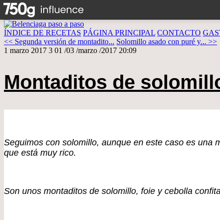
ÍNDICE DE RECETAS
PÁGINA PRINCIPAL
CONTACTO
GAS
<< Segunda versión de montadito...
Solomillo asado con puré y... >>
1 marzo 2017
3
01
/
03
/
marzo
/
2017
20:09
Montaditos de solomill
Seguimos con solomillo, aunque en este caso es una m
que está muy rico.
Son unos montaditos de solomillo, foie y cebolla confi