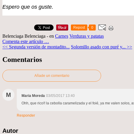
Espero que os guste.
Repost
0
Belenciaga Belenciaga
-
en
Carnes
Verduras y patatas
Comenta este artículo
…
<< Segunda versión de montadito...
Solomillo asado con puré y... >>
Comentarios
Añade un comentario
M
Maria Moreda
03/05/2017 13:40
Ohh, que rico!! la cebolla caramelizada y el foié, ya me valen solos, 
Responder
Autor