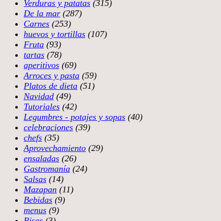
Verduras y patatas
(315)
De la mar
(287)
Carnes
(253)
huevos y tortillas
(107)
Fruta
(93)
tartas
(78)
aperitivos
(69)
Arroces y pasta
(59)
Platos de dieta
(51)
Navidad
(49)
Tutoriales
(42)
Legumbres - potajes y sopas
(40)
celebraciones
(39)
chefs
(35)
Aprovechamiento
(29)
ensaladas
(26)
Gastromanía
(24)
Salsas
(14)
Mazapan
(11)
Bebidas
(9)
menus
(9)
Risas
(3)