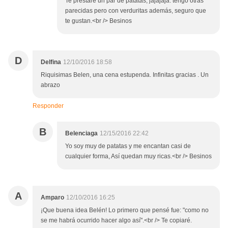
Te prestaré un par de patatas, jajajaja. tengo otras
parecidas pero con verduritas además, seguro que
te gustan.<br /> Besinos
D
Delfina
12/10/2016 18:58
Riquisimas Belen, una cena estupenda. Infinitas gracias . Un
abrazo
Responder
B
Belenciaga
12/15/2016 22:42
Yo soy muy de patatas y me encantan casi de
cualquier forma, Así quedan muy ricas.<br /> Besinos
A
Amparo
12/10/2016 16:25
¡Que buena idea Belén! Lo primero que pensé fue: "como no
se me habrá ocurrido hacer algo así".<br /> Te copiaré.